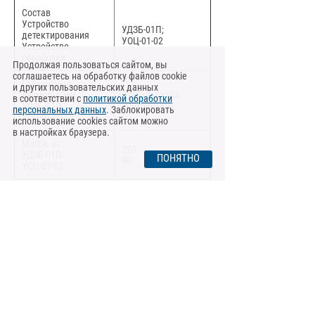
Состав
Устройство
УДЗБ-01П;
детектирования
УОЦ-01-02
Устройство
обработки
Продолжая пользоваться сайтом, вы
соглашаетесь на обработку файлов cookie
Габаритные
и других пользовательских данных
размеры, мм
2160х936х533
в соответствии с
политикой обработки
УДЗБ-01П
800х660х455
персональных данных
. Заблокировать
УОЦ-01-02
использование cookies сайтом можно
в настройках браузера.
Масса, кг
220
УДЗБ-01П
ПОНЯТНО
80
УОЦ-01-02
Тип выходного
Кодированный в
сигнала
интерфейсе RS-485