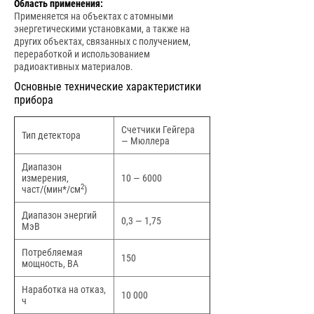
Область применения:
Применяется на объектах с атомными
энергетическими установками, а также на
других объектах, связанных с получением,
переработкой и использованием
радиоактивных материалов.
Основные технические характеристики
прибора
Счетчики Гейгера
Тип детектора
— Мюллера
Диапазон
измерения,
10 — 6000
2
част/(мин*/см
)
Диапазон энергий
0,3 — 1,75
МэВ
Потребляемая
150
мощность, ВА
Наработка на отказ,
10 000
ч