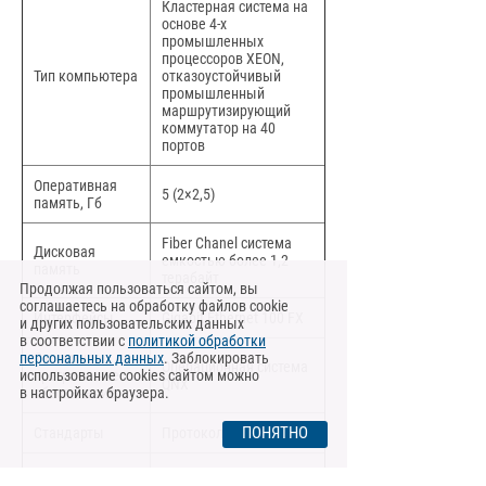
Кластерная система на
основе 4-х
промышленных
процессоров XEON,
Тип компьютера
отказоустойчивый
промышленный
маршрутизирующий
коммутатор на 40
портов
Оперативная
5 (2×2,5)
память, Гб
Fiber Chanel система
Дисковая
емкостью более 1,2
память
терабайт
Продолжая пользоваться сайтом, вы
соглашаетесь на обработку файлов cookie
Интерфейсы
Gigabit Ethernet 100 FX
и других пользовательских данных
в соответствии с
политикой обработки
персональных данных
Системное
. Заблокировать
Операционная система
использование cookies сайтом можно
программное
QNX
в настройках браузера.
обеспечение
ПОНЯТНО
Стандарты
Протоколы TCP/IP
Степень защиты
IP34