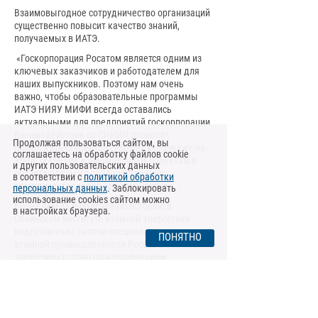
Взаимовыгодное сотрудничество организаций
существенно повысит качество знаний,
получаемых в ИАТЭ.
«Госкорпорация Росатом является одним из
ключевых заказчиков и работодателем для
наших выпускников. Поэтому нам очень
важно, чтобы образовательные программы
ИАТЭ НИЯУ МИФИ всегда оставались
актуальными для предприятий госкорпорации.
Взаимодействие со СНИИП позволит
Продолжая пользоваться сайтом, вы
привлекать студентов старших курсов уже на
соглашаетесь на обработку файлов cookie
этапе обучения к амбициозным проектам в
и других пользовательских данных
области ядерного приборостроения», -
в соответствии с
политикой обработки
прокомментировала Татьяна Осипова.
персональных данных
. Заблокировать
использование cookies сайтом можно
Более чем за полувековую историю в
в настройках браузера.
Обнинском институте атомной энергетики
подготовлены тысячи специалистов для
ПОНЯТНО
атомной промышленности России и
зарубежных стран по направлениям,
покрывающим потребности отрасли в физиках-
атомщиках, специалистах по математическому
моделированию и высокопроизводительным
вычислениям, материаловедах и других