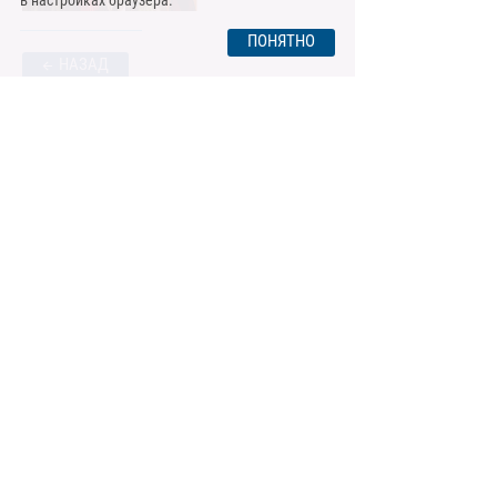
в настройках браузера.
ПОНЯТНО
НАЗАД
© 2009 – 2025. АО «СНИИП».
О сайте
Контактная информация
Политика обработки персональных данных
Политика информационной безопасности