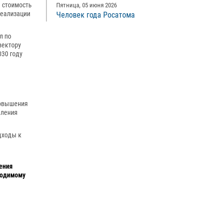
я стоимость
Пятница, 05 июня 2026
реализации
Человек года Росатома
ил по
вектору
030 году
повышения
еления
дходы к
ения
ходимому