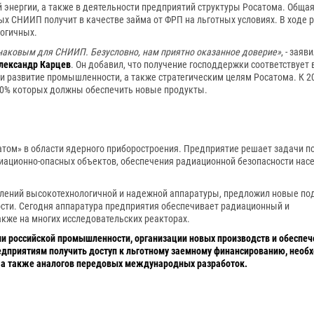
 энергии, а также в деятельности предприятий структуры Росатома. Обща
рых СНИИП получит в качестве займа от ФРП на льготных условиях. В ходе 
логичных.
наковым для СНИИП. Безусловно, нам приятно оказанное доверие»
, - заяв
лександр Карцев
. Он добавил, что получение господдержки соответствует 
и развитие промышленности, а также стратегическим целям Росатома. К 2
 40% которых должны обеспечить новые продукты.
сатом» в области ядерного приборостроения. Предприятие решает задачи 
иационно-опасных объектов, обеспечения радиационной безопасности нас
лений высокотехнологичной и надежной аппаратуры, предложил новые по
сти. Сегодня аппаратура предприятия обеспечивает радиационный и
акже на многих исследовательских реакторах.
и российской промышленности, организации новых производств и обеспеч
приятиям получить доступ к льготному заемному финансированию, необ
, а также аналогов передовых международных разработок.