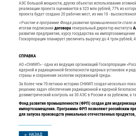
АЭС большой мощности, других объектах использования атомной
реализации проекта оценивается в 323 млн рублей, 77% из кото
проекта будет создано 20 рабочих мест, из них 10 - высокотехно
«Участие в программе Фонда развития промышленности стало з
итогам подписания
договора
генеральный директор института
А
развития предприятия, курсу государства на импортозамещение 
Госкорпорация планирует увеличить выручку до 4 трлн рублей,
СПРАВКА
АО «СНИИП» - одна из ведущих организаций Госкорпорации «Ро
ядерной и радиационной безопасности ядерных установок и рад
страны и сохранения экологии окружающей среды.
За более чем 70-летнюю историю СНИИП создал несколько поко
решению задач обеспечения радиационной и ядерной безопасно
дозиметрический контроль на 30 АЭС в России и за рубежом, а т
Фонд развития промышленности (ФРП) создан для модернизаци
импортозамещения. Программы ФРП позволяют российским пред
для запуска производств уникальных отечественных продуктов
НАЗАД