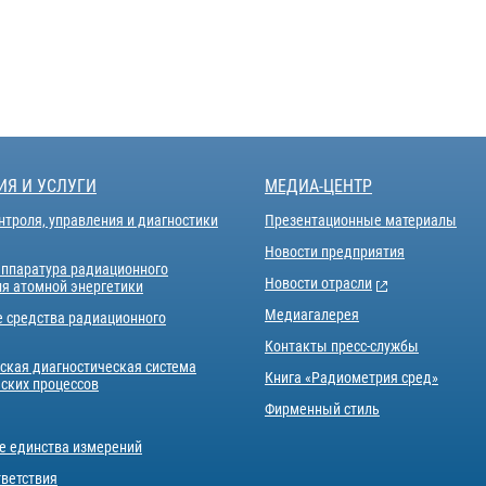
ИЯ И УСЛУГИ
МЕДИА-ЦЕНТР
нтроля, управления и диагностики
Презентационные материалы
Новости предприятия
аппаратура радиационного
Новости отрасли
ля атомной энергетики
Медиагалерея
е средства радиационного
Контакты пресс-службы
ская диагностическая система
Книга «Радиометрия сред»
еских процессов
Фирменный стиль
е единства измерений
тветствия