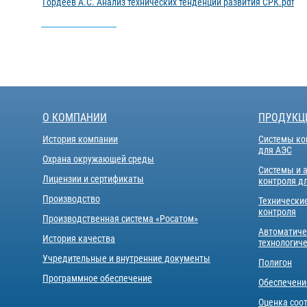
Гордеев А.С. Анализ технических тенденций развития СРК.pdf
О КОМПАНИИ
ПРОДУКЦ
История компании
Системы ко
для АЭС
Охрана окружающей среды
Системы и 
Лицензии и сертификаты
контроля д
Производство
Технически
контроля
Производственная система «Росатом»
Автоматиче
История качества
технологич
Учредительные и внутренние документы
Полигон
Программное обеспечение
Обеспечени
Оценка соо