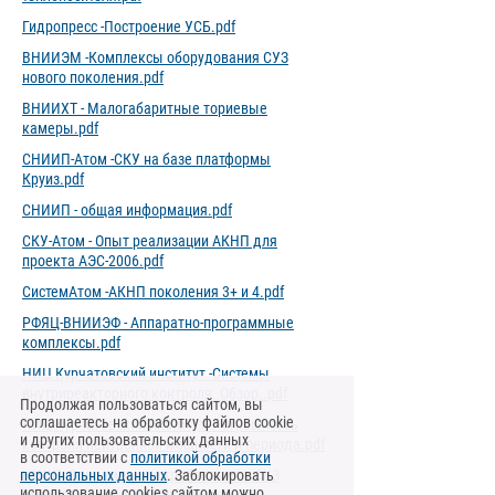
Гидропресс -Построение УСБ.pdf
ВНИИЭМ -Комплексы оборудования СУЗ
нового поколения.pdf
ВНИИХТ - Малогабаритные ториевые
камеры.pdf
СНИИП-Атом -СКУ на базе платформы
Круиз.pdf
СНИИП - общая информация.pdf
СКУ-Атом - Опыт реализации АКНП для
проекта АЭС-2006.pdf
СистемАтом -АКНП поколения 3+ и 4.pdf
РФЯЦ-ВНИИЭФ - Аппаратно-программные
комплексы.pdf
НИЦ Курчатовский институт -Системы
внутриреакторного контроля. Обзор..pdf
Продолжая пользоваться сайтом, вы
соглашаетесь на обработку файлов cookie
НИЦ Курчатовский институт -Погрешность
и других пользовательских данных
контроля нейтронной мощности и периода.pdf
в соответствии с
политикой обработки
персональных данных
НИИП -Современные требования к СУЗ
. Заблокировать
использование cookies сайтом можно