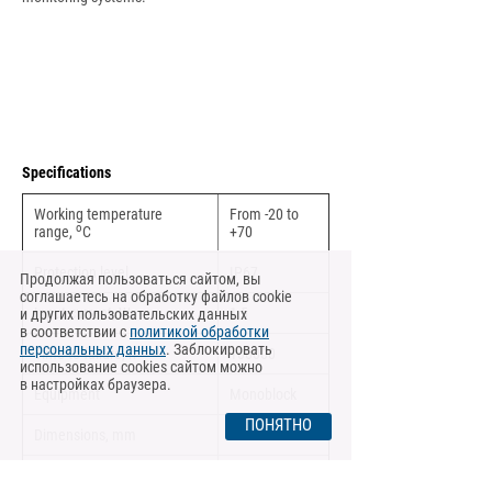
Specifications
Working temperature
From -20 to
o
range,
С
+70
Protection level
IP67
Продолжая пользоваться сайтом, вы
соглашаетесь на обработку файлов cookie
Input current, W
1,5
и других пользовательских данных
в соответствии с
политикой обработки
персональных данных
. Заблокировать
Time to failure, h
100000
использование cookies сайтом можно
в настройках браузера.
Equipment
Monoblock
ПОНЯТНО
Dimensions, mm
140х130х110
Weight, kg
1,5